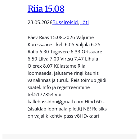
Riia 15.08
23.05.2026
Bussireisid
, 
Läti
Päev Riias 15.08.2026 Väljume
Kuressaarest kell 6.05 Valjala 6.25
Ratla 6.30 Tagavere 6.33 Orissaare
6.50 Liiva 7.00 Virtsu 7.47 Lihula
Olerex 8.07 Külastame Riia
loomaaeda, jalutame ringi kaunis
vanalinnas ja turul.. Reis toimub giidi
saatel. Info ja registreerimine
tel.5177354 või
kallebussidou@gmail.com Hind 60.-
(sisaldab loomaaia piletit) NB! Reisiks
on vajalik kehtiv pass või ID-kaart